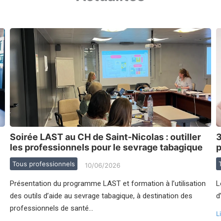
Soirée LAST au CH de Saint-Nicolas : outiller
3
les professionnels pour le sevrage tabagique
p
Tous professionnels
10/06/2026
Présentation du programme LAST et formation à l’utilisation
L
des outils d’aide au sevrage tabagique, à destination des
d
professionnels de santé…
Li