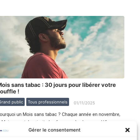
ois sans tabac : 30 jours pour libérer votre
ouffle !
Grand public
Tous professionnels
01/11/2025
ourquoi un Mois sans tabac ? Chaque année en novembre,
e Mois sans tabac invite les fumeurs à relever un défi…
Gérer le consentement
re l’article