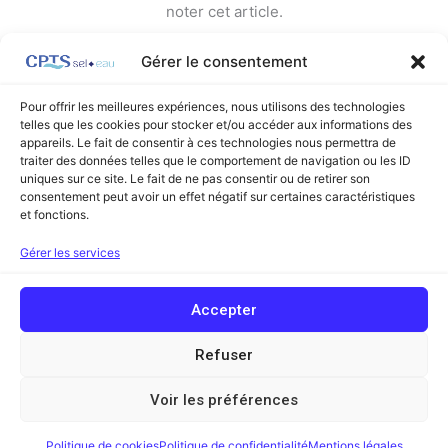
noter cet article.
Gérer le consentement
Pour offrir les meilleures expériences, nous utilisons des technologies
telles que les cookies pour stocker et/ou accéder aux informations des
appareils. Le fait de consentir à ces technologies nous permettra de
←
Article précédent
Article suivant
→
traiter des données telles que le comportement de navigation ou les ID
uniques sur ce site. Le fait de ne pas consentir ou de retirer son
consentement peut avoir un effet négatif sur certaines caractéristiques
et fonctions.
Facebook
Linkedin
Gérer les services
Copyright © 2026 Communauté Professionnelle Territoriale de Santé
Accepter
Sel et Eau (ex Sel et Vermois) | Powered by
Thème WordPress Astra
Mentions légales
Refuser
Contact
Voir les préférences
Glossaire
Politique de cookies
Politique de confidentialité
Mentions légales