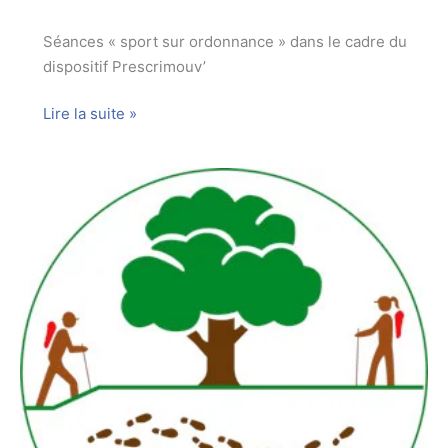
Séances « sport sur ordonnance » dans le cadre du
dispositif Prescrimouv’
Séances
Lire la suite »
de
gym
douce
/
renforcement
musculaire
/
équilibre
/
souplesse
avec
le
Hand