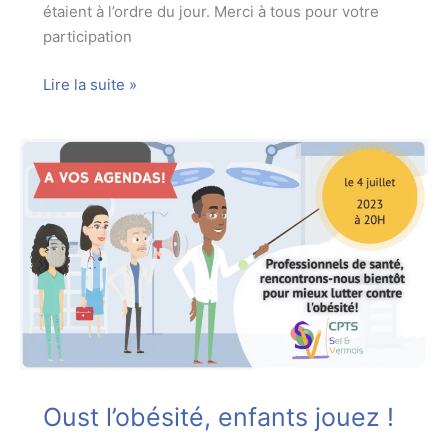
étaient à l’ordre du jour. Merci à tous pour votre
participation
Oust
Lire la suite »
obésité,
enfants
jouez
!
Retour
sur
la
réunion
pluri-
professionnelle
du
4
juillet
Oust l’obésité, enfants jouez !