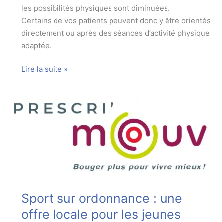
les possibilités physiques sont diminuées.
Certains de vos patients peuvent donc y être orientés
directement ou après des séances d’activité physique
adaptée.
L’association
Lire la suite »
Rando
Sel
et
Vermois
organise
des
marches
« sport-
santé »
tous
Sport sur ordonnance : une
les
offre locale pour les jeunes
mardis