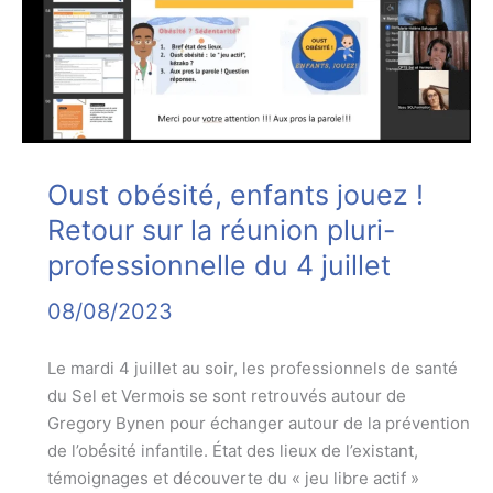
locale
pour
les
jeunes
avec
obésité
et
Oust obésité, enfants jouez !
les
Retour sur la réunion pluri-
adultes
professionnelle du 4 juillet
en
ALD,
08/08/2023
avec
TMS
Le mardi 4 juillet au soir, les professionnels de santé
ou
du Sel et Vermois se sont retrouvés autour de
obésité
Gregory Bynen pour échanger autour de la prévention
de l’obésité infantile. État des lieux de l’existant,
témoignages et découverte du « jeu libre actif »