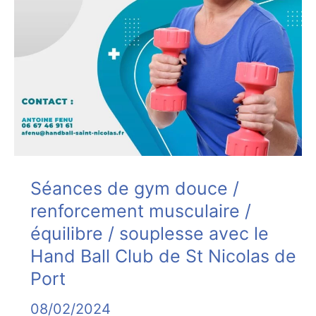
et
futures
mamans
Séances de gym douce /
renforcement musculaire /
équilibre / souplesse avec le
Hand Ball Club de St Nicolas de
Port
08/02/2024