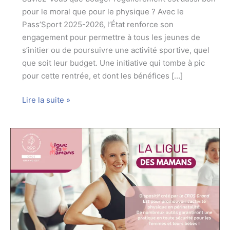
pour le moral que pour le physique ? Avec le
Pass’Sport 2025-2026, l’État renforce son
engagement pour permettre à tous les jeunes de
s’initier ou de poursuivre une activité sportive, quel
que soit leur budget. Une initiative qui tombe à pic
pour cette rentrée, et dont les bénéfices […]
Le
Lire la suite »
Pass’Sport
2025-
2026
:
70
€
pour
bouger,
s’épanouir
et