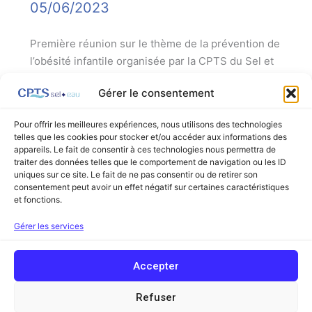
05/06/2023
Première réunion sur le thème de la prévention de
l’obésité infantile organisée par la CPTS du Sel et
Vermois le 4 juillet à 20h en présentiel et
Gérer le consentement
visioconférence.
Pour offrir les meilleures expériences, nous utilisons des technologies
Oust
Lire la suite »
telles que les cookies pour stocker et/ou accéder aux informations des
l’obésité,
appareils. Le fait de consentir à ces technologies nous permettra de
enfants
traiter des données telles que le comportement de navigation ou les ID
uniques sur ce site. Le fait de ne pas consentir ou de retirer son
jouez
consentement peut avoir un effet négatif sur certaines caractéristiques
!
et fonctions.
Facebook
Linkedin
Gérer les services
Copyright © 2026 Communauté Professionnelle Territoriale de Santé
Accepter
Sel et Eau (ex Sel et Vermois) | Powered by
Thème WordPress Astra
Mentions légales
Refuser