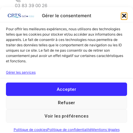
03 83 39 00 26
Gérer le consentement
Pour offrir les meilleures expériences, nous utilisons des technologies
telles que les cookies pour stocker et/ou accéder aux informations des
appareils. Le fait de consentir à ces technologies nous permettra de
←
Listing précédent
Listing suivant
→
traiter des données telles que le comportement de navigation ou les ID
uniques sur ce site. Le fait de ne pas consentir ou de retirer son
consentement peut avoir un effet négatif sur certaines caractéristiques
et fonctions.
Facebook
Linkedin
Gérer les services
Copyright © 2026 Communauté Professionnelle Territoriale de Santé
Accepter
Sel et Eau (ex Sel et Vermois) | Powered by
Thème WordPress Astra
Mentions légales
Refuser
Contact
Voir les préférences
Glossaire
Politique de cookies
Politique de confidentialité
Mentions légales