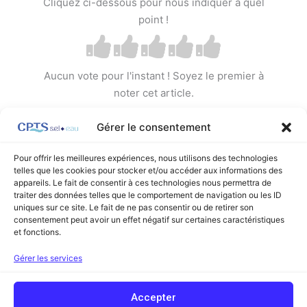
Cliquez ci-dessous pour nous indiquer à quel
point !
Aucun vote pour l'instant ! Soyez le premier à
noter cet article.
Gérer le consentement
Pour offrir les meilleures expériences, nous utilisons des technologies
telles que les cookies pour stocker et/ou accéder aux informations des
appareils. Le fait de consentir à ces technologies nous permettra de
←
Article précédent
Article suivant
→
traiter des données telles que le comportement de navigation ou les ID
uniques sur ce site. Le fait de ne pas consentir ou de retirer son
consentement peut avoir un effet négatif sur certaines caractéristiques
et fonctions.
Facebook
Linkedin
Gérer les services
Copyright © 2026 Communauté Professionnelle Territoriale de Santé
Accepter
Sel et Eau (ex Sel et Vermois) | Powered by
Thème WordPress Astra