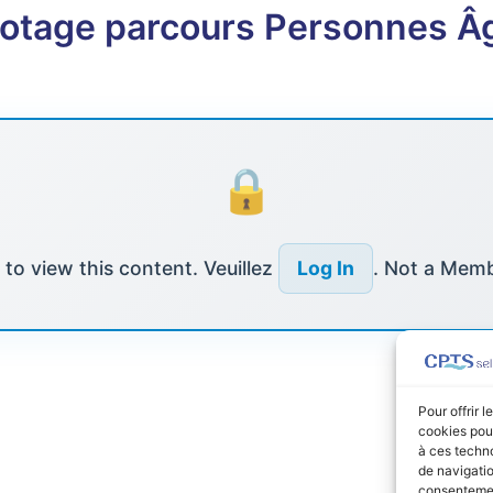
lotage parcours Personnes Â
to view this content. Veuillez
Log In
. Not a Mem
Pour offrir 
cookies pour
à ces techn
de navigatio
consentement