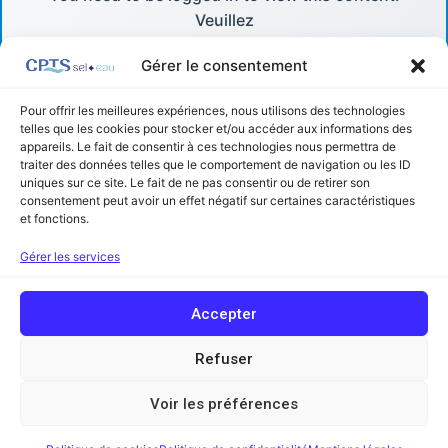
Veuillez
Log In
Gérer le consentement
. Not a Member?
Pour offrir les meilleures expériences, nous utilisons des technologies
telles que les cookies pour stocker et/ou accéder aux informations des
Nous Rejoindre
appareils. Le fait de consentir à ces technologies nous permettra de
traiter des données telles que le comportement de navigation ou les ID
uniques sur ce site. Le fait de ne pas consentir ou de retirer son
consentement peut avoir un effet négatif sur certaines caractéristiques
et fonctions.
Facebook
Linkedin
Gérer les services
Copyright © 2026 Communauté Professionnelle Territoriale de Santé
Accepter
Sel et Eau (ex Sel et Vermois) | Powered by
Thème WordPress Astra
Mentions légales
Refuser
Contact
Voir les préférences
Glossaire