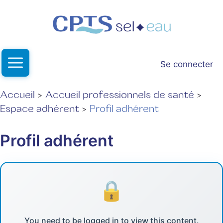
Aller
au
contenu
Se connecter
Accueil
Accueil professionnels de santé
Espace adhérent
Profil adhérent
Profil adhérent
You need to be logged in to view this content.