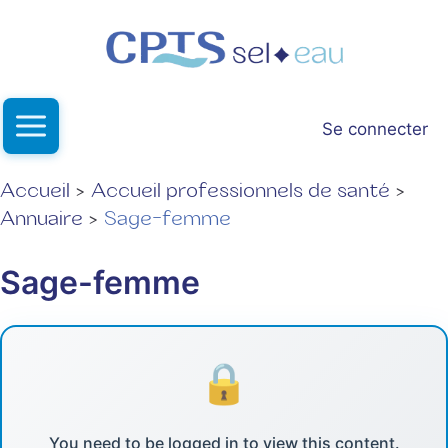
Aller
au
contenu
Se connecter
Accueil
Accueil professionnels de santé
Annuaire
Sage-femme
Sage-femme
You need to be logged in to view this content.