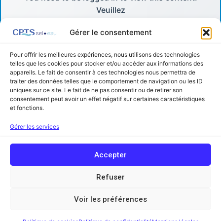
Veuillez
Log In
Gérer le consentement
. Not a Member?
Pour offrir les meilleures expériences, nous utilisons des technologies
telles que les cookies pour stocker et/ou accéder aux informations des
Nous Rejoindre
appareils. Le fait de consentir à ces technologies nous permettra de
traiter des données telles que le comportement de navigation ou les ID
uniques sur ce site. Le fait de ne pas consentir ou de retirer son
consentement peut avoir un effet négatif sur certaines caractéristiques
et fonctions.
Facebook
Linkedin
Gérer les services
Copyright © 2026 Communauté Professionnelle Territoriale de Santé
Accepter
Sel et Eau (ex Sel et Vermois) | Powered by
Thème WordPress Astra
Mentions légales
Refuser
Contact
Voir les préférences
Glossaire