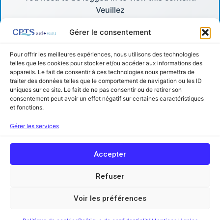
Veuillez
Log In
Gérer le consentement
. Not a Member?
Pour offrir les meilleures expériences, nous utilisons des technologies
telles que les cookies pour stocker et/ou accéder aux informations des
Nous Rejoindre
appareils. Le fait de consentir à ces technologies nous permettra de
traiter des données telles que le comportement de navigation ou les ID
uniques sur ce site. Le fait de ne pas consentir ou de retirer son
consentement peut avoir un effet négatif sur certaines caractéristiques
et fonctions.
Facebook
Linkedin
Gérer les services
Copyright © 2026 Communauté Professionnelle Territoriale de Santé
Accepter
Sel et Eau (ex Sel et Vermois) | Powered by
Thème WordPress Astra
Mentions légales
Refuser
Contact
Voir les préférences
Glossaire