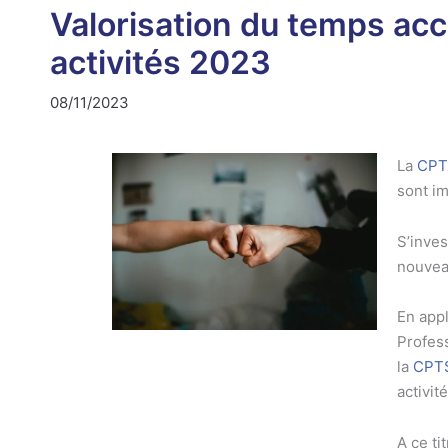
Valorisation du temps acc
activités 2023
08/11/2023
La
CPT
sont i
S’inves
nouvea
En app
Profess
la
CPT
activit
A ce ti