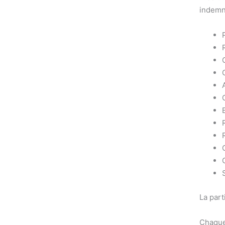
indemni
La part
Chaque