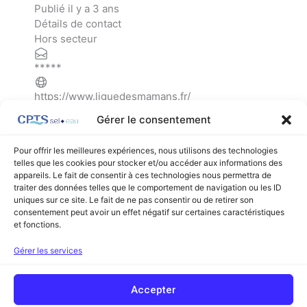
Publié il y a 3 ans
Détails de contact
Hors secteur
*****
https://www.liguedesmamans.fr/
Gérer le consentement
Pour offrir les meilleures expériences, nous utilisons des technologies
telles que les cookies pour stocker et/ou accéder aux informations des
appareils. Le fait de consentir à ces technologies nous permettra de
←
Listing précédent
Listing suivant
→
traiter des données telles que le comportement de navigation ou les ID
uniques sur ce site. Le fait de ne pas consentir ou de retirer son
consentement peut avoir un effet négatif sur certaines caractéristiques
et fonctions.
Facebook
Linkedin
Gérer les services
Copyright © 2026 Communauté Professionnelle Territoriale de Santé
Accepter
Sel et Eau (ex Sel et Vermois) | Powered by
Thème WordPress Astra