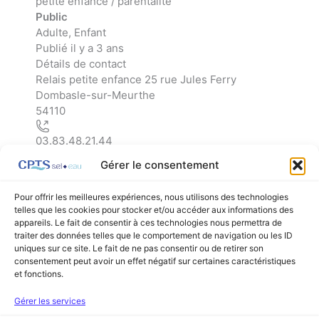
petite enfance / parentalité
Public
Adulte, Enfant
Publié il y a 3 ans
Détails de contact
Leaflet
| ©
OpenStreetMap
contributors
Relais petite enfance 25 rue Jules Ferry
+
Dombasle-sur-Meurthe
−
54110
03.83.48.21.44
Gérer le consentement
Pour offrir les meilleures expériences, nous utilisons des technologies
telles que les cookies pour stocker et/ou accéder aux informations des
appareils. Le fait de consentir à ces technologies nous permettra de
←
Listing précédent
Listing suivant
→
traiter des données telles que le comportement de navigation ou les ID
uniques sur ce site. Le fait de ne pas consentir ou de retirer son
consentement peut avoir un effet négatif sur certaines caractéristiques
et fonctions.
Facebook
Linkedin
Gérer les services