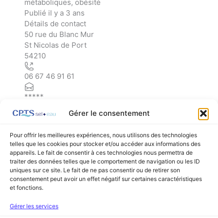
métaboliques, obésité
Publié il y a 3 ans
Détails de contact
Leaflet
| ©
OpenStreetMap
contributors
50 rue du Blanc Mur
+
St Nicolas de Port
−
54210
06 67 46 91 61
*****
Gérer le consentement
Pour offrir les meilleures expériences, nous utilisons des technologies
telles que les cookies pour stocker et/ou accéder aux informations des
appareils. Le fait de consentir à ces technologies nous permettra de
←
Listing précédent
Listing suivant
→
traiter des données telles que le comportement de navigation ou les ID
uniques sur ce site. Le fait de ne pas consentir ou de retirer son
consentement peut avoir un effet négatif sur certaines caractéristiques
et fonctions.
Facebook
Linkedin
Gérer les services